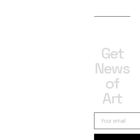
Get
News
of
Art