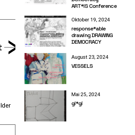
ART*IS Conference
Oktober 19, 2024
response*able
drawing DRAWING
DEMOCRACY
t
August 23, 2024
VESSELS
Mai 25, 2024
gi*gi
lder