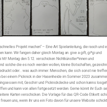
 schnelles Projekt machen“ – Eine Art Spielanleitung, die rasch und 
 kann. Wir fangen daher gleich Montag an. give a gift, gi*gi und
 hlt! Montag den 5.12. verschicken Nichtkünstler*innen und
und solche die es noch werden wollen, kleine Botschaften, gezeichn
gedruckt oder… was auch immer. Menschen, die sich sonst nie treffe
bei einem Picknick in der Hasenheide im Sommer 2023 zusammen
blingsessen mit, Geschirr und Picknickdecke und schon kanns losge
offen und kann von allen fortgesetzt werden. Gerne könnt ihr Euch s
eitere Karten verschicken. Die Vorlage für das QR-Code Etikett sch
r freuen uns, wenn ihr uns ein Foto davon für unsere Website schickt