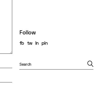
Follow
fb
tw
ln
pin