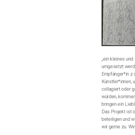
„ein kleines und
umgesetzt werden
Empfänger*in z ä
Künstler*innen, 
collagiert oder 
würden, kommen 
bringen ein Lie
Das Projekt ist 
beteiligen und w
wir gerne zu. Wi