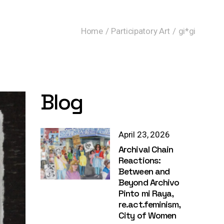
Home
Participatory Art
gi*gi
Blog
April 23, 2026
Archival Chain
Reactions:
Between and
Beyond Archivo
Pinto mi Raya,
re.act.feminism,
City of Women