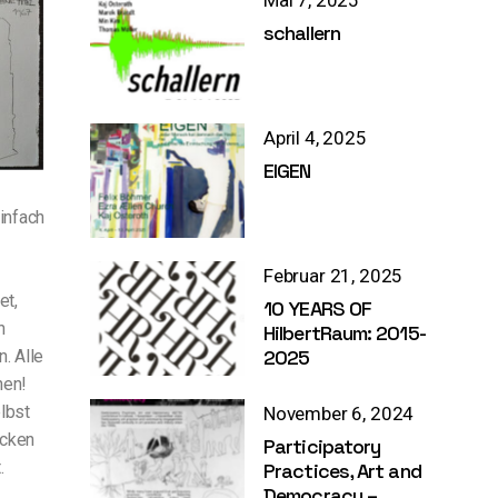
Mai 7, 2025
schallern
April 4, 2025
EIGEN
einfach
Februar 21, 2025
et,
10 YEARS OF
n
HilbertRaum: 2015-
2025
. Alle
hen!
elbst
November 6, 2024
icken
Participatory
.
Practices, Art and
Democracy –