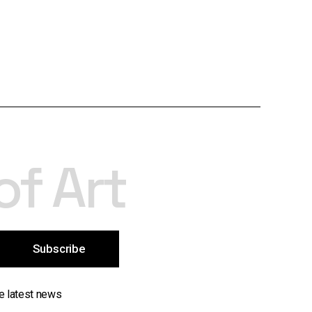
of Art
Subscribe
he latest news