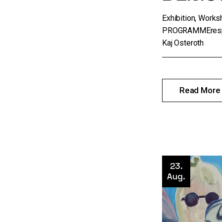
Exhibition, Work
PROGRAMMErespo
Kaj Osteroth
Read More
23.
Aug.