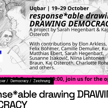
pier
Democracy
Zeichnung
nse*able drawing DRAW
CRACY