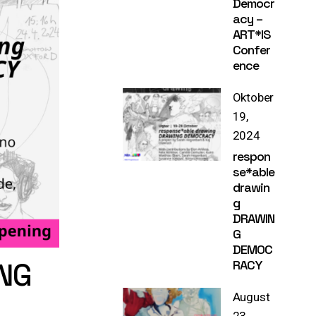
Democr
acy –
ART*IS
Confer
ence
Oktober
19,
2024
respon
se*able
drawin
g
DRAWIN
G
DEMOC
ING
RACY
August