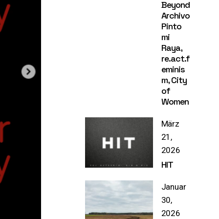
Beyond
Archivo
Pinto
mi
Raya,
re.act.f
eminis
m, City
of
Women
März
21,
2026
HIT
Januar
30,
2026