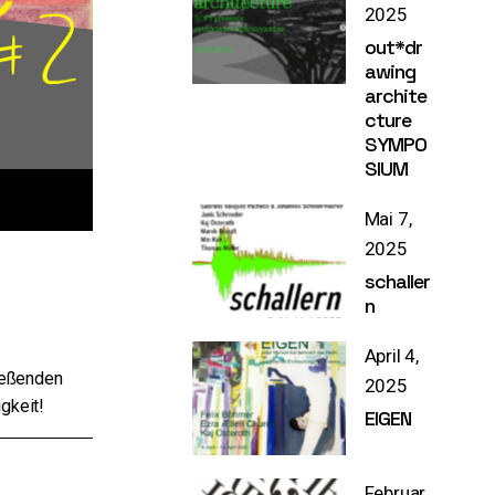
2025
out*dr
awing
archite
cture
SYMPO
SIUM
Mai 7,
2025
schaller
n
April 4,
ießenden
2025
gkeit!
EIGEN
Februar