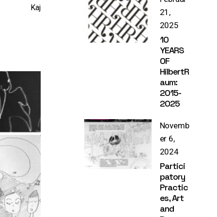
Kaj
21,
2025
10
YEARS
OF
HilbertR
aum:
2015-
2025
Novemb
er 6,
2024
Partici
patory
Practic
es, Art
and