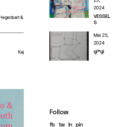
23,
2024
VESSEL
Hegenbart &
S
Mai 25,
2024
gi*gi
Kaj
Follow
fb
tw
ln
pin