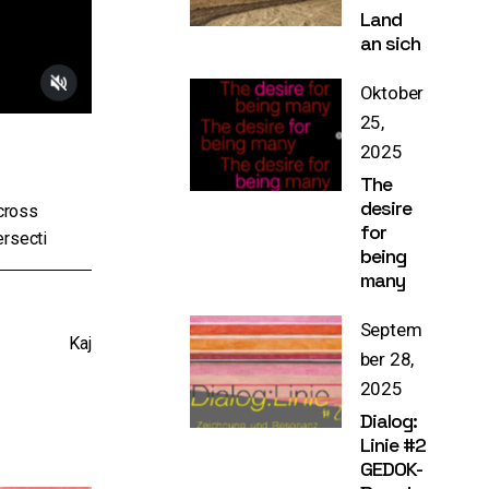
Land
an sich
Oktober
25,
2025
The
desire
across
for
ersecti
being
many
Septem
Kaj
ber 28,
2025
Dialog:
Linie #2
GEDOK-