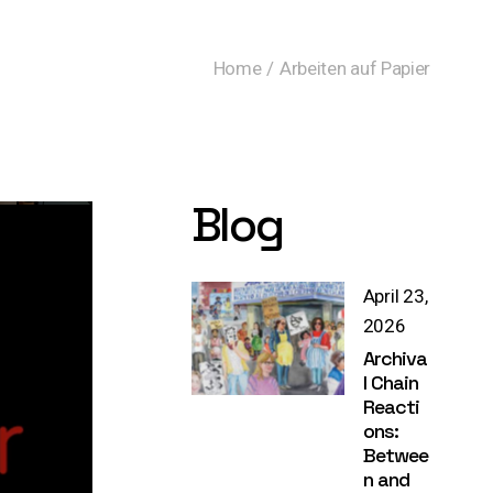
Home
Arbeiten auf Papier
Blog
April 23,
2026
Archiva
l Chain
Reacti
ons:
Betwee
n and