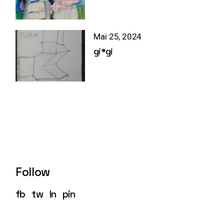
Mai 25, 2024
gi*gi
Follow
fb
tw
ln
pin