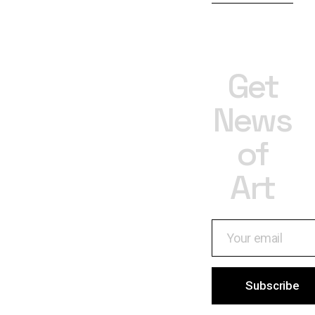
Get
News
of
Art
Subscribe